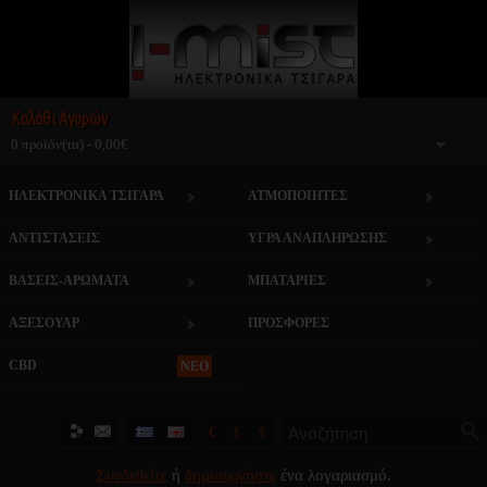
Καλάθι Αγορών
0 προϊόν(τα) - 0,00€
ΗΛΕΚΤΡΟΝΙΚΑ ΤΣΙΓΑΡΑ
ΑΤΜΟΠΟΙΗΤΕΣ
ΑΝΤΙΣΤΑΣΕΙΣ
ΥΓΡΑ ΑΝΑΠΛΗΡΩΣΗΣ
ΒΑΣΕΙΣ-ΑΡΩΜΑΤΑ
ΜΠΑΤΑΡΙΕΣ
ΑΞΕΣΟΥΑΡ
ΠΡΟΣΦΟΡΕΣ
CBD
NEO
€
£
$
Συνδεθείτε
ή
δημιουργήστε
ένα λογαριασμό.