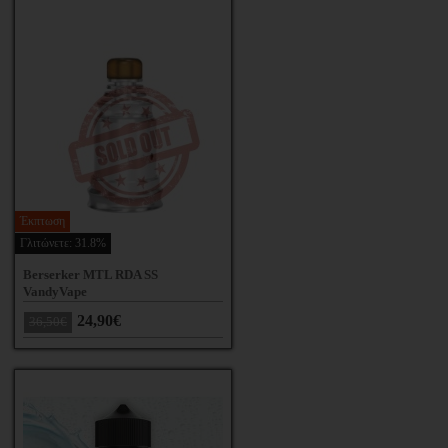
Έκπτωση
Γλιτώνετε: 31.8%
Berserker MTL RDA SS
VandyVape
24,90€
36,50€