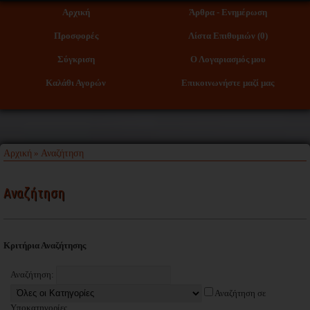
Αρχική
Άρθρα - Ενημέρωση
Προσφορές
Λίστα Επιθυμιών (0)
Σύγκριση
Ο Λογαριασμός μου
Καλάθι Αγορών
Επικοινωνήστε μαζί μας
Αρχική
Αναζήτηση
»
Αναζήτηση
Κριτήρια Αναζήτησης
Αναζήτηση:
Αναζήτηση σε
Υποκατηγορίες