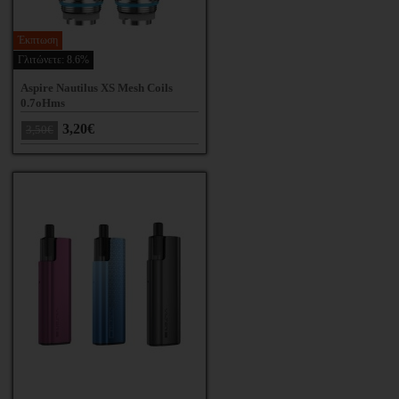
Έκπτωση
Γλιτώνετε: 8.6%
Aspire Nautilus XS Mesh Coils
0.7oHms
3,20€
3,50€