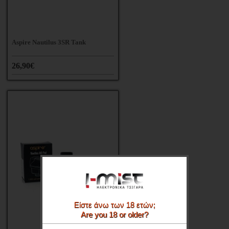
Aspire Nautilus 3SR Tank
26,90€
Είστε άνω των 18 ετών;
Are you 18 or older?