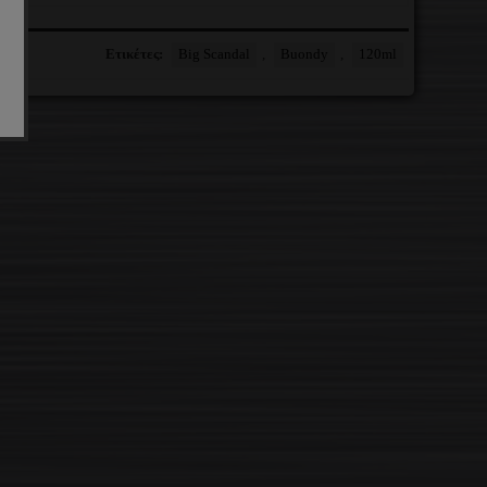
Ετικέτες:
Big Scandal
,
Buondy
,
120ml