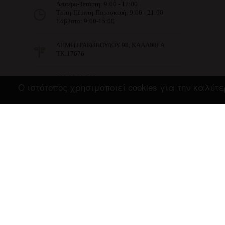
Δευτέρα-Τετάρτη: 9:00 - 17:00
Τρίτη-Πέμπτη-Παρασκευή: 9:00 - 21:00
Σάββατο: 9:00-15:00
ΔΗΜΗΤΡΑΚΟΠΟΥΛΟΥ 98, ΚΑΛΛΙΘΕΑ
ΤΚ:17676
210.95.31.768
Ο ιστότοπος χρησιμοποιεί cookies για την καλύ
info@imist.gr