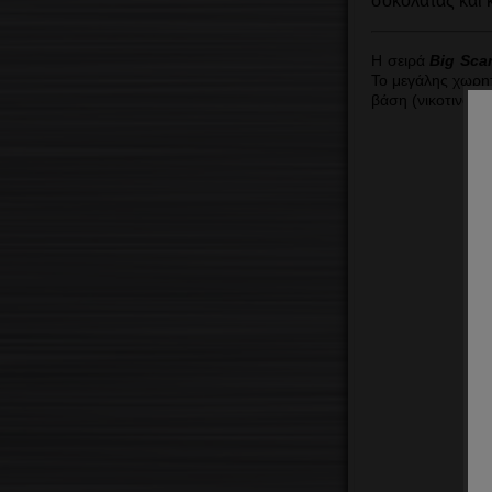
σοκολάτας και 
Η σειρά
Big
Sca
Το μεγάλης χωρη
βάση (νικοτινούχ