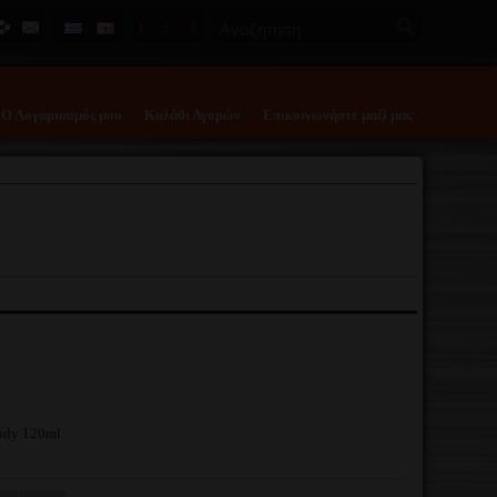
€
£
$
Ο Λογαριασμός μου
Καλάθι Αγορών
Επικοινωνήστε μαζί μας
ndy 120ml