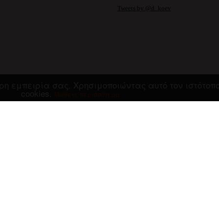
Tweets by @d_koev
τερη εμπειρία σας. Χρησιμοποιώντας αυτό τον ιστότο
cookies.
Μάθετε περισσότερα