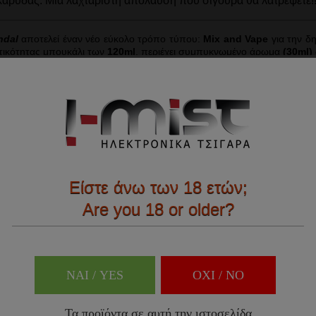
καρύδας. Μια λαχταριστή απόλαυση που σίγουρα θα λατρέψετε!
ndal
αποτελεί έναν νέο εύκολο τρόπο τύπου:
Mix and Vape
για την δ
τικότητας μπουκάλι των
120ml
, περιέχει συμπυκνωμένο άρωμα
(30ml)
α ή μη) και να απολαύσετε το αγαπημένο σας υγρό.
Είστε άνω των 18 ετών;
Are you 18 or older?
ΝΑΙ / YES
OXI / ΝΟ
Τα προϊόντα σε αυτή την ιστοσελίδα