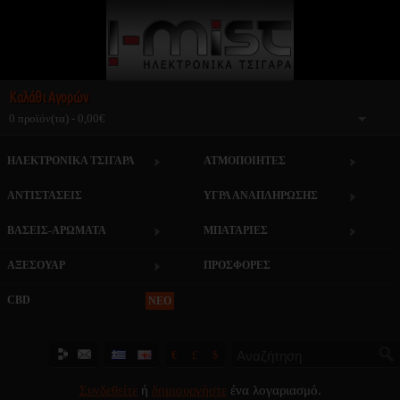
Καλάθι Αγορών
0 προϊόν(τα) - 0,00€
ΗΛΕΚΤΡΟΝΙΚΑ ΤΣΙΓΑΡΑ
ΑΤΜΟΠΟΙΗΤΕΣ
ΑΝΤΙΣΤΑΣΕΙΣ
ΥΓΡΑ ΑΝΑΠΛΗΡΩΣΗΣ
ΒΑΣΕΙΣ-ΑΡΩΜΑΤΑ
ΜΠΑΤΑΡΙΕΣ
ΑΞΕΣΟΥΑΡ
ΠΡΟΣΦΟΡΕΣ
CBD
NEO
€
£
$
Συνδεθείτε
ή
δημιουργήστε
ένα λογαριασμό.