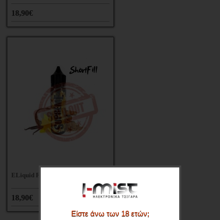
18,90€
ELiquid France Supreme Shortfill
18,90€
Είστε άνω των 18 ετών;