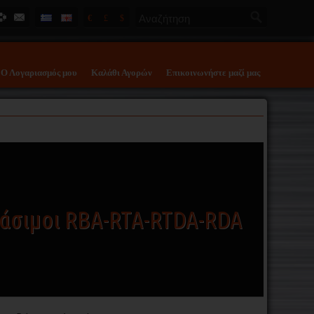
€
£
$
Ο Λογαριασμός μου
Καλάθι Αγορών
Επικοινωνήστε μαζί μας
άσιμοι RBA-RTA-RTDA-RDA