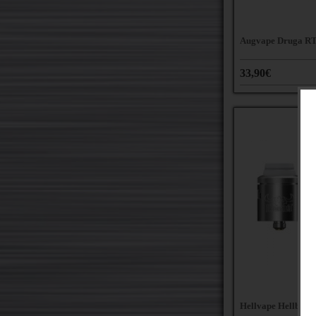
Augvape Druga R
33,90€
Hellvape Hellbeas