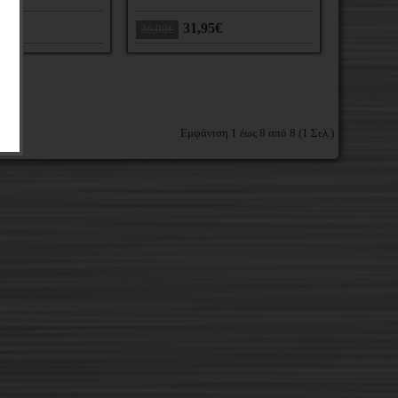
31,95€
36,00€
Εμφάνιση 1 έως 8 από 8 (1 Σελ.)