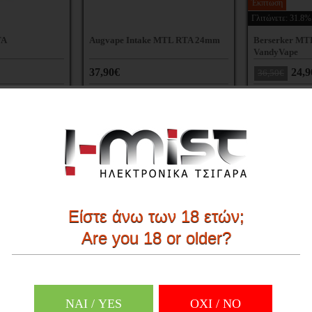
Έκπτωση
Γλιτώνετε: 31.8%
TA
Augvape Intake MTL RTA 24mm
Berserker MT
VandyVape
37,90€
24,9
36,50€
Είστε άνω των 18 ετών;
Are you 18 or older?
ΝΑΙ / YES
OXI / ΝΟ
t RDA
Innokin Ares 2 RTA 4ml
Wotofo Profil