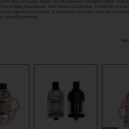
τελεί ίσως το κυρίως τμήμα του Ηλεκτρονικού Τσιγάρου καθώς υπάρχ
,Rba,Dripper,Clearomizer, Tank System,Cartomizer. O καθένας από αυτ
υ του ατμοποιητή η γεύση, η παραγωγή του ατμού αλλά και η ποσότητ
ς ταιριάζει καλύτερα.
Ταξι