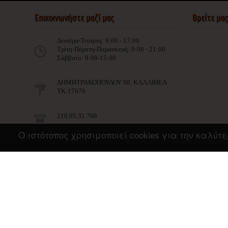
Επικοινωνήστε μαζί μας
Βρείτε μα
Δευτέρα-Τετάρτη: 9:00 - 17:00
Τρίτη-Πέμπτη-Παρασκευή: 9:00 - 21:00
Σάββατο: 9:00-15:00
ΔΗΜΗΤΡΑΚΟΠΟΥΛΟΥ 98, ΚΑΛΛΙΘΕΑ
ΤΚ:17676
210.95.31.768
Ο ιστότοπος χρησιμοποιεί cookies για την καλύ
info@imist.gr