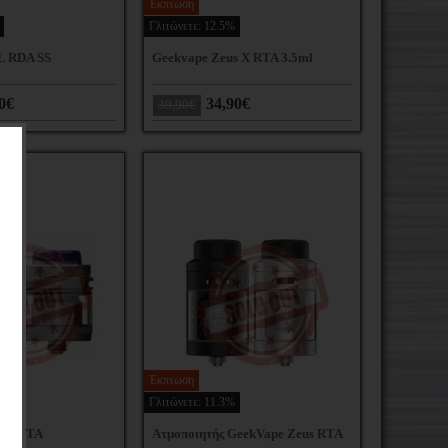
Έκπτωση
Γλιτώνετε: 12.5%
L RDA SS
Geekvape Zeus X RTA 3.5ml
0€
34,90€
39,90€
Έκπτωση
Γλιτώνετε: 11.3%
e M RTA
Ατμοποιητής GeekVape Zeus RTA