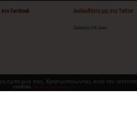
ς στο Facebook
Ακολουθήστε μας στο Twitter
Tweets by @d_koev
τερη εμπειρία σας. Χρησιμοποιώντας αυτό τον ιστότο
cookies.
Μάθετε περισσότερα