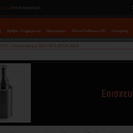
γήστε
ένα λογαριασμό.
ή
Άρθρα - Ενημέρωση
Προσφορές
Λίστα Επιθυμιών (0)
Σύγκριση
ΗΤΕΣ
Επισκευάσιμοι RBA-RTA-RTDA-RDA
»
Επισκευ