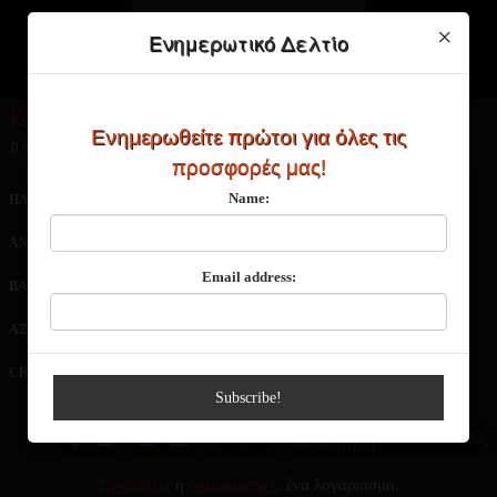
×
Ενημερωτικό Δελτίο
Καλάθι Αγορών
Ενημερωθείτε πρώτοι για όλες τις
0 προϊόν(τα) - 0,00€
προσφορές μας!
Name:
ΗΛΕΚΤΡΟΝΙΚΑ ΤΣΙΓΑΡΑ
ΑΤΜΟΠΟΙΗΤΕΣ
ΑΝΤΙΣΤΑΣΕΙΣ
ΥΓΡΑ ΑΝΑΠΛΗΡΩΣΗΣ
Email address:
ΒΑΣΕΙΣ-ΑΡΩΜΑΤΑ
ΜΠΑΤΑΡΙΕΣ
ΑΞΕΣΟΥΑΡ
ΠΡΟΣΦΟΡΕΣ
CBD
NEO
Subscribe!
€
£
$
Συνδεθείτε
ή
δημιουργήστε
ένα λογαριασμό.