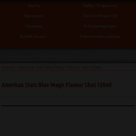
Αρχική
Άρθρα - Ενημέρωση
Προσφορές
Λίστα Επιθυμιών (0)
Σύγκριση
Ο Λογαριασμός μου
Καλάθι Αγορών
Επικοινωνήστε μαζί μας
Αρχική
American Stars Blue Magic Flavour Shot 120ml
»
American Stars Blue Magic Flavour Shot 120ml