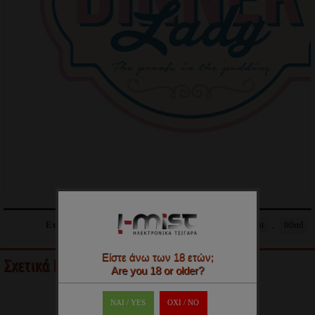
Ετικέτες:
Dinner Lady
,
Lemon Tart
,
Flavorshot
,
60ml
Είστε άνω των 18 ετών;
Σχετικά Προϊόντα (2)
Are you 18 or older?
ΝΑΙ / YES
OXI / ΝΟ