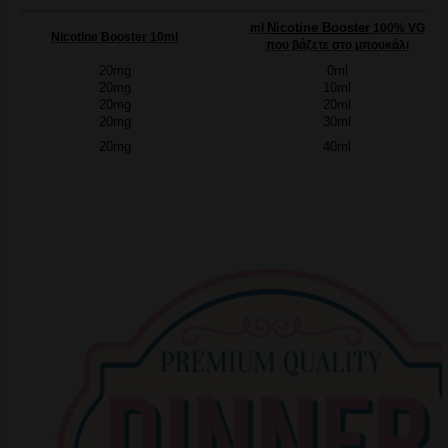
ml
Nicotine Booster
100% VG
Nicotine Booster 10ml
που βάζετε στο μπουκάλι
20mg
0ml
20mg
10ml
20mg
20ml
20mg
30ml
20mg
40ml