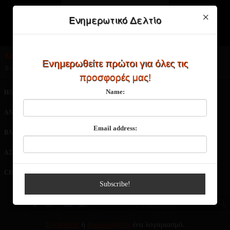
×
Ενημερωτικό Δελτίο
Καλάθι Αγορών
Ενημερωθείτε πρώτοι για όλες τις
0 προϊόν(τα) - 0,00€
προσφορές μας!
Name:
ΗΛΕΚΤΡΟΝΙΚΑ ΤΣΙΓΑΡΑ
ΑΤΜΟΠΟΙΗΤΕΣ
ΑΝΤΙΣΤΑΣΕΙΣ
ΥΓΡΑ ΑΝΑΠΛΗΡΩΣΗΣ
Email address:
ΒΑΣΕΙΣ-ΑΡΩΜΑΤΑ
ΜΠΑΤΑΡΙΕΣ
ΑΞΕΣΟΥΑΡ
ΠΡΟΣΦΟΡΕΣ
CBD
NEO
Subscribe!
€
£
$
Συνδεθείτε
ή
δημιουργήστε
ένα λογαριασμό.