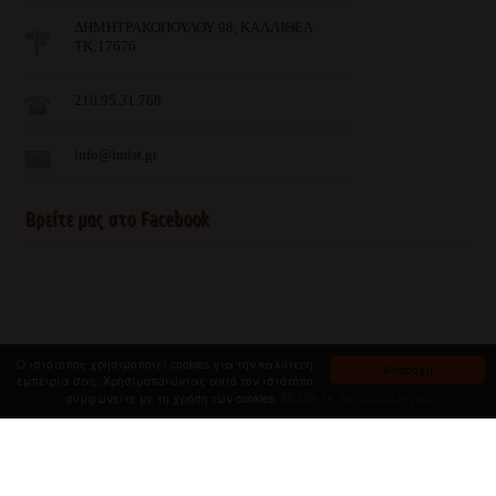
ΔΗΜΗΤΡΑΚΟΠΟΥΛΟΥ 98, ΚΑΛΛΙΘΕΑ
ΤΚ:17676
210.95.31.768
info@imist.gr
Βρείτε μας στο Facebook
Ο ιστότοπος χρησιμοποιεί cookies για την καλύτερη
Αποδοχή
εμπειρία σας. Χρησιμοποιώντας αυτό τον ιστότοπο
Μάθετε περισσότερα
συμφωνείτε με τη χρήση των cookies.