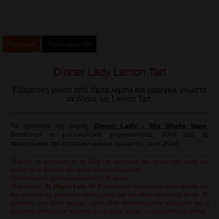
Περιγραφή
Αξιολογήσεις (0)
Dinner Lady Lemon Tart
Εξαιρετική γεύση από τάρτα λεμόνι και μαρέγκα, γνωστό
σε όλους ως Lemon Tart.
Τα προϊόντα της σειράς
Dinner Lady - Mix Shake Vape
,
διατίθενται σε μπουκαλάκια χωρητικότητας 60ml ενώ το
περιεχόμενο του συμπυκνωμένου αρώματος είναι 20ml.
*Γεμίστε το μπουκάλι με τη βάση της αρεσκείας σας, ανακινήστε καλά και
αφήστε το σε δροσερό και σκιερό μέρος να ωριμάσει.
Προτεινόμενος χρόνος ωρίμανσης
7-10
ημέρες.
*Σημαντικό: Τα
Dinner Lady
ΔΕΝ
αποτελούν έτοιμο υγρό αναπλήρωσης και
δεν μπορούν να χρησιμοποιηθούν χωρίς την προσθήκη ατμιστικής βάσης. Το
μπουκάλι των 60ml περιέχει μόνο 20ml συμπυκνωμένου αρώματος και η
ατμιστική βάση για την παρασκευή του υγρού πρέπει να αγοραστεί ξεχωριστά.