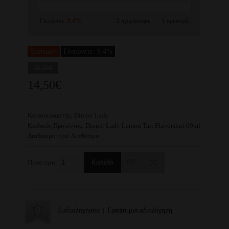
Γλιτώνετε:
9.4%
2
αγοράστηκε
1
αριστερά
Έκπτωση
Γλιτώνετε: 9.4%
16,00€
14,50€
Κατασκευαστής:
Dinner Lady
Κωδικός Προϊόντος:
Dinner Lady Lemon Tart Flavorshot 60ml
Διαθεσιμότητα:
Διαθέσιμο
Ποσότητα:
0 αξιολογήσεις
|
Γράψτε μια αξιολόγηση