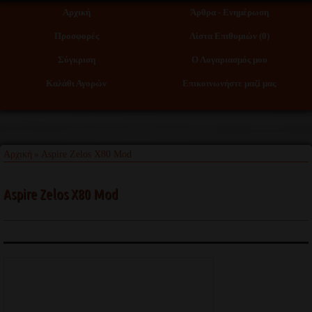
Αρχική
Άρθρα - Ενημέρωση
Προσφορές
Λίστα Επιθυμιών (0)
Σύγκριση
Ο Λογαριασμός μου
Καλάθι Αγορών
Επικοινωνήστε μαζί μας
Αρχική
Aspire Zelos X80 Mod
»
Aspire Zelos X80 Mod