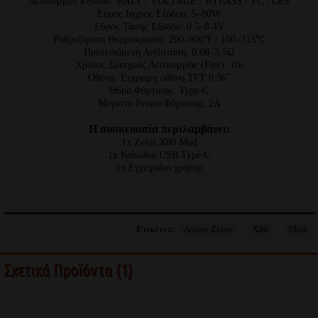
Λειτουργίες Εξόδου: WATT / VOLTAGE / BYPASS / TC / CPS
Εύρος Ισχύος Εξόδου: 5–80W
Εύρος Τάσης Εξόδου: 0.5–8.4V
Ρυθμιζόμενη Θερμοκρασία: 200–600℉ / 100–315℃
Προτεινόμενη Αντίσταση: 0.08–3.5Ω
Χρόνος Συνεχούς Λειτουργίας (Fire): 10s
Οθόνη: Έγχρωμη οθόνη TFT 0.96”
Θύρα Φόρτισης: Type-C
Μέγιστο Ρεύμα Φόρτισης: 2A
Η συσκευασία περιλαμβάνει:
1x Zelos X80 Mod
1x Καλώδιο USB Type C
1x Εγχειρίδιο χρήσης
Ετικέτες:
Aspire Zelos
,
X80
,
Mod
Σχετικά Προϊόντα (1)