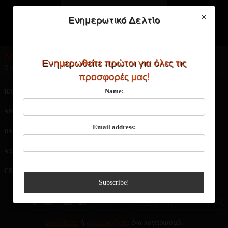
×
Ενημερωτικό Δελτίο
Καλάθι Αγορών
Ενημερωθείτε πρώτοι για όλες τις
0 προϊόν(τα) - 0,00€
προσφορές μας!
Name:
ΗΛΕΚΤΡΟΝΙΚΑ ΤΣΙΓΑΡΑ
ΑΤΜΟΠΟΙΗΤΕΣ
ΑΝΤΙΣΤΑΣΕΙΣ
ΥΓΡΑ ΑΝΑΠΛΗΡΩΣΗΣ
Email address:
ΒΑΣΕΙΣ-ΑΡΩΜΑΤΑ
ΜΠΑΤΑΡΙΕΣ
ΑΞΕΣΟΥΑΡ
ΠΡΟΣΦΟΡΕΣ
CBD
NEO
Subscribe!
€
£
$
Συνδεθείτε
ή
δημιουργήστε
ένα λογαριασμό.