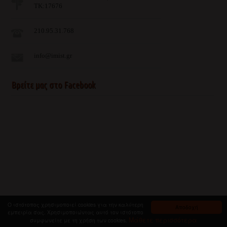
ΤΚ:17676
210.95.31.768
info@imist.gr
Βρείτε μας στο Facebook
Ο ιστότοπος χρησιμοποιεί cookies για την καλύτερη
Αποδοχή
εμπειρία σας. Χρησιμοποιώντας αυτό τον ιστότοπο
Μάθετε περισσότερα
συμφωνείτε με τη χρήση των cookies.