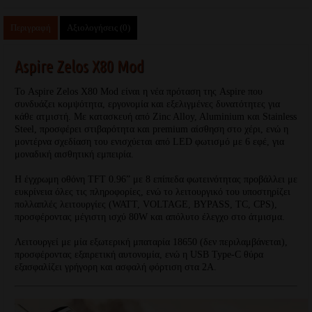
Περιγραφή
Αξιολογήσεις (0)
Aspire Zelos X80 Mod
Το Aspire Zelos X80 Mod είναι η νέα πρόταση της Aspire που
συνδυάζει κομψότητα, εργονομία και εξελιγμένες δυνατότητες για
κάθε ατμιστή. Με κατασκευή από Zinc Alloy, Aluminium και Stainless
Steel, προσφέρει στιβαρότητα και premium αίσθηση στο χέρι, ενώ η
μοντέρνα σχεδίαση του ενισχύεται από LED φωτισμό με 6 εφέ, για
μοναδική αισθητική εμπειρία.
Η έγχρωμη οθόνη TFT 0.96” με 8 επίπεδα φωτεινότητας προβάλλει με
ευκρίνεια όλες τις πληροφορίες, ενώ το λειτουργικό του υποστηρίζει
πολλαπλές λειτουργίες (WATT, VOLTAGE, BYPASS, TC, CPS),
προσφέροντας μέγιστη ισχύ 80W και απόλυτο έλεγχο στο άτμισμα.
Λειτουργεί με μία εξωτερική μπαταρία 18650 (δεν περιλαμβάνεται),
προσφέροντας εξαιρετική αυτονομία, ενώ η USB Type-C θύρα
εξασφαλίζει γρήγορη και ασφαλή φόρτιση στα 2A.