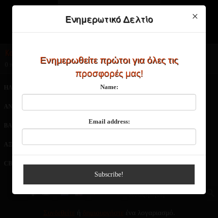
×
Ενημερωτικό Δελτίο
Καλάθι Αγορών
Ενημερωθείτε πρώτοι για όλες τις
0 προϊόν(τα) - 0,00€
προσφορές μας!
Name:
ΗΛΕΚΤΡΟΝΙΚΑ ΤΣΙΓΑΡΑ
ΑΤΜΟΠΟΙΗΤΕΣ
ΑΝΤΙΣΤΑΣΕΙΣ
ΥΓΡΑ ΑΝΑΠΛΗΡΩΣΗΣ
Email address:
ΒΑΣΕΙΣ-ΑΡΩΜΑΤΑ
ΜΠΑΤΑΡΙΕΣ
ΑΞΕΣΟΥΑΡ
ΠΡΟΣΦΟΡΕΣ
CBD
NEO
Subscribe!
€
£
$
Συνδεθείτε
ή
δημιουργήστε
ένα λογαριασμό.