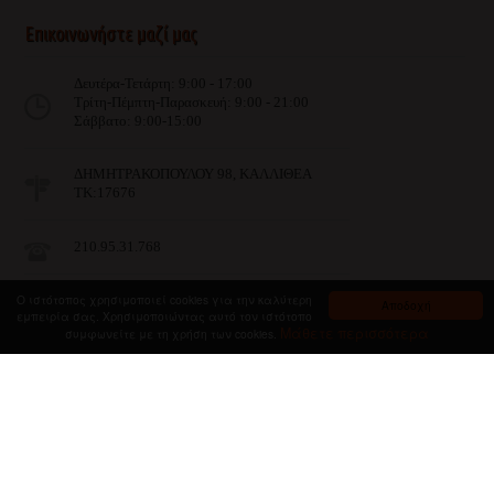
Επικοινωνήστε μαζί μας
Δευτέρα-Τετάρτη: 9:00 - 17:00
Τρίτη-Πέμπτη-Παρασκευή: 9:00 - 21:00
Σάββατο: 9:00-15:00
ΔΗΜΗΤΡΑΚΟΠΟΥΛΟΥ 98, ΚΑΛΛΙΘΕΑ
ΤΚ:17676
210.95.31.768
Ο ιστότοπος χρησιμοποιεί cookies για την καλύτερη
info@imist.gr
Αποδοχή
εμπειρία σας. Χρησιμοποιώντας αυτό τον ιστότοπο
Μάθετε περισσότερα
συμφωνείτε με τη χρήση των cookies.
Βρείτε μας στο Facebook