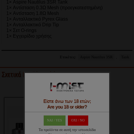
1× Aspire Nautilus 3SR Tank
1× Αντίσταση 0.3Ω Mesh (προεγκατεστημένη)
1× Αντίσταση 1.8Ω Mesh
1× Ανταλλακτικό Pyrex Glass
1× Ανταλλακτικό Drip Tip
1× Σετ O-rings
1× Εγχειρίδιο χρήσης
Ετικέτες:
Aspire Nautilus 3SR
,
Tank
Σχετικά Προϊόντα (1)
Είστε άνω των 18 ετών;
Are you 18 or older?
ΝΑΙ / YES
OXI / ΝΟ
Τα προϊόντα σε αυτή την ιστοσελίδα