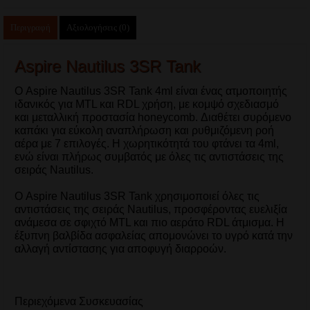
Περιγραφή
Αξιολογήσεις (0)
Aspire Nautilus 3SR Tank
Ο Aspire Nautilus 3SR Tank 4ml είναι ένας ατμοποιητής
ιδανικός για MTL και RDL χρήση, με κομψό σχεδιασμό
και μεταλλική προστασία honeycomb. Διαθέτει συρόμενο
καπάκι για εύκολη αναπλήρωση και ρυθμιζόμενη ροή
αέρα με 7 επιλογές. Η χωρητικότητά του φτάνει τα 4ml,
ενώ είναι πλήρως συμβατός με όλες τις αντιστάσεις της
σειράς Nautilus.
Ο Aspire Nautilus 3SR Tank χρησιμοποιεί όλες τις
αντιστάσεις της σειράς Nautilus, προσφέροντας ευελιξία
ανάμεσα σε σφιχτό MTL και πιο αεράτο RDL άτμισμα. Η
έξυπνη βαλβίδα ασφαλείας απομονώνει το υγρό κατά την
αλλαγή αντίστασης για αποφυγή διαρροών.
Περιεχόμενα Συσκευασίας