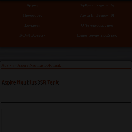
Αρχική
Άρθρα - Ενημέρωση
Προσφορές
Λίστα Επιθυμιών (0)
Σύγκριση
Ο Λογαριασμός μου
Καλάθι Αγορών
Επικοινωνήστε μαζί μας
Αρχική
Aspire Nautilus 3SR Tank
»
Aspire Nautilus 3SR Tank