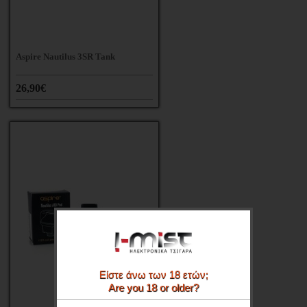
Aspire Nautilus 3SR Tank
26,90€
Είστε άνω των 18 ετών;
Are you 18 or older?