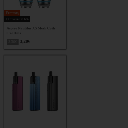
Έκπτωση
Γλιτώνετε: 8.6%
Aspire Nautilus XS Mesh Coils
0.7oHms
3,20€
3,50€