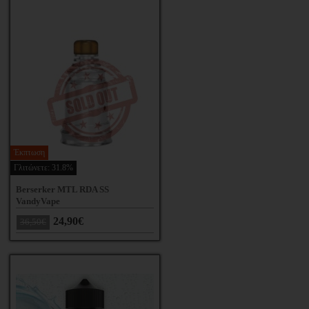
Έκπτωση
Γλιτώνετε: 31.8%
Berserker MTL RDA SS
VandyVape
24,90€
36,50€