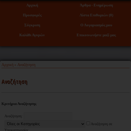
Αρχική
Άρθρα - Ενημέρωση
Προσφορές
Λίστα Επιθυμιών (0)
Σύγκριση
Ο Λογαριασμός μου
Καλάθι Αγορών
Επικοινωνήστε μαζί μας
Αρχική
Αναζήτηση
»
Αναζήτηση
Κριτήρια Αναζήτησης
Αναζήτηση:
Αναζήτηση σε
Υποκατηγορίες