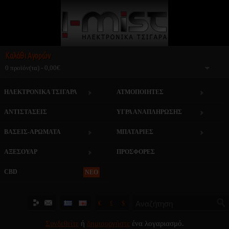
Καλάθι Αγορών
0 προϊόν(τα) - 0,00€
ΗΛΕΚΤΡΟΝΙΚΑ ΤΣΙΓΑΡΑ
ΑΤΜΟΠΟΙΗΤΕΣ
ΑΝΤΙΣΤΑΣΕΙΣ
ΥΓΡΑ ΑΝΑΠΛΗΡΩΣΗΣ
ΒΑΣΕΙΣ-ΑΡΩΜΑΤΑ
ΜΠΑΤΑΡΙΕΣ
ΑΞΕΣΟΥΑΡ
ΠΡΟΣΦΟΡΕΣ
CBD
NEO
€
£
$
Συνδεθείτε
ή
δημιουργήστε
ένα λογαριασμό.